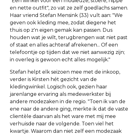
"Een winkel voor een modieuze, stoere, hippe
en nette outfit", zo vat ze zelf goedlachs samen.
Haar vriend Stefan Mensink (33) vult aan: "We
geven ook kleding mee, zodat diegene het
thuis op z'n eigen gemak kan passen. Dus
houden wat je wilt, terugbrengen wat niet past
of staat en alles achteraf afrekenen... Of een
telefoontje op tijden dat we niet aanwezig zijn;
in overleg is gewoon echt alles mogelijk."
Stefan helpt elk seizoen mee met de inkoop,
verder is Kirsten hét gezicht van de
kledingwinkel. Logisch ook, gezien haar
jarenlange ervaring als medewerkster bij
andere modezaken in de regio. "Toen ik van de
ene naar de andere ging, merkte ik dat de vaste
clientèle daarvan als het ware met mij mee
verhuisde naar de volgende. Toen viel het
kwartje. Waarom dan niet zelf een modezaak