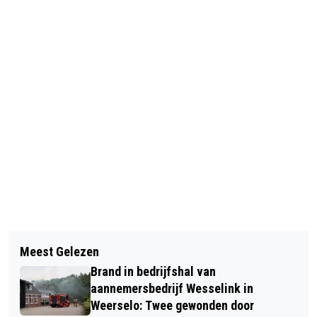
Vorig artikel
Volgend artikel
ONTHULLING EERSTE MARKEBORDEN
Meest Gelezen
MEERDERE GEWONDEN, WAARONDER
OP GRENS ROSSUM EN VOLTHE
Brand in bedrijfshal van
EEN KIND, NA AANRIJDING IN
aannemersbedrijf Wesselink in
DENEKAMP
Weerselo: Twee gewonden door